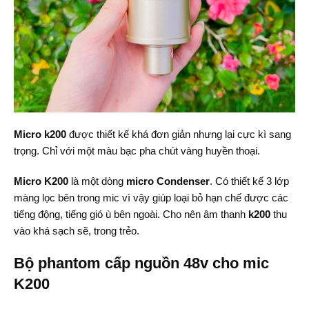
Micro
k200
được thiết kế khá đơn giản nhưng lại cực kì sang
trọng. Chỉ với một màu bạc pha chút vàng huyền thoại.
Micro K200
là một dòng
micro Condenser
. Có thiết kế 3 lớp
màng lọc bên trong mic vì vậy giúp loại bỏ hạn chế được các
tiếng động, tiếng gió ù bên ngoài. Cho nên âm thanh
k200
thu
vào khá sạch sẽ, trong trẻo.
Bộ ph
antom cấp nguồn 48v cho mic
K200