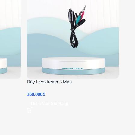
Dây Livestream 3 Màu
Jack
150.000
₫
50.0
Thêm Vào Giỏ Hàng
Th