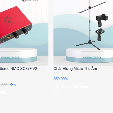
 Stereo NMC SC379 V2 –
Chân Đứng Micro Thu Âm
350.000
₫
-5%
.000
₫
Thêm Vào Giỏ Hàng
Hàng