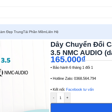
Làm Đẹp Trung
Tải Phần Mềm
Liên Hệ
 Ra Đầu 3.5 NMC AUDIO (dài 1m)
Dây Chuyển Đổi C
3.5 NMC AUDIO (d
165.000
₫
• Bảo hành 6 tháng 1 đổi 1
• Hotline Zalo: 0368.564.794
• Kết nối:
Facebook tư vấn
-
+