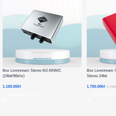
Box Livestream Stereo M2 AINMC
Box Livestream
(24bit/96khz)
Stereo 24bit
1.100.000
₫
1.700.000
₫
1.790
Thêm Vào Giỏ Hàng
Thêm Vào Giỏ 