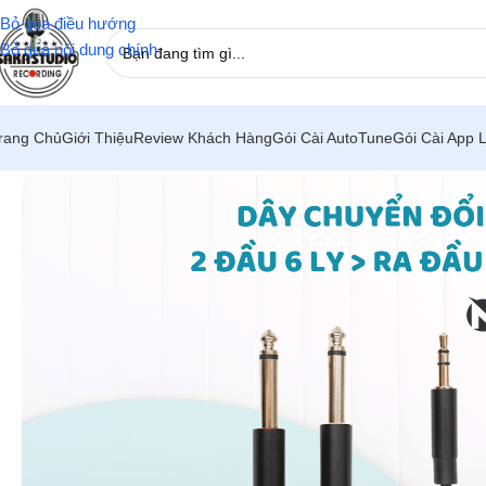
Bỏ qua điều hướng
Bỏ qua nội dung chính
rang Chủ
Giới Thiệu
Review Khách Hàng
Gói Cài AutoTune
Gói Cài App 
Trang chủ
/
Phụ kiện live
/
Dây Chuyển Đổi Cao Cấp – 2 Đầu 6 Ly