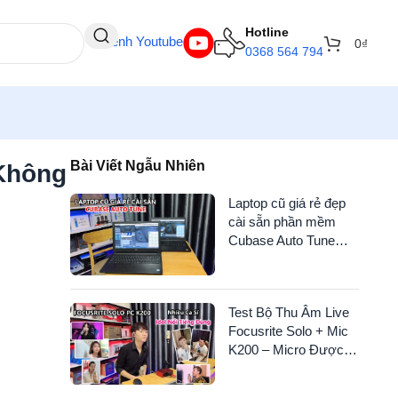
Hotline
Kênh Youtube
0
₫
0368 564 794
Bài Viết Ngẫu Nhiên
Không
Laptop cũ giá rẻ đẹp
cài sẵn phần mềm
Cubase Auto Tune
phục vụ anh em
Test Bộ Thu Âm Live
Focusrite Solo + Mic
K200 – Micro Được
Nhiều Ca Sĩ Và idol
Nổi Tiếng Dùng Nhất