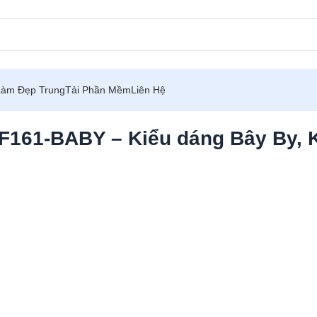
Làm Đẹp Trung
Tải Phần Mềm
Liên Hệ
161-BABY – Kiểu dáng Bây By, 