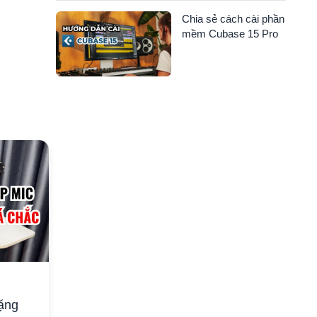
Chia sẻ cách cài phần
mềm Cubase 15 Pro
07 Th11 2025
1
ặng
Chia sẻ cách cài phần mềm
C