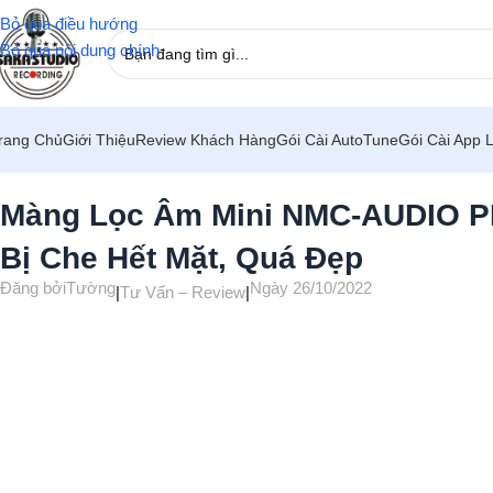
Bỏ qua điều hướng
Bỏ qua nội dung chính
rang Chủ
Giới Thiệu
Review Khách Hàng
Gói Cài AutoTune
Gói Cài App 
Trang chủ
/
Tư Vấn – Review
Màng Lọc Âm Mini NMC-AUDIO PF
Bị Che Hết Mặt, Quá Đẹp
Đăng bởi
Tường
Ngày 26/10/2022
|
Tư Vấn – Review
|