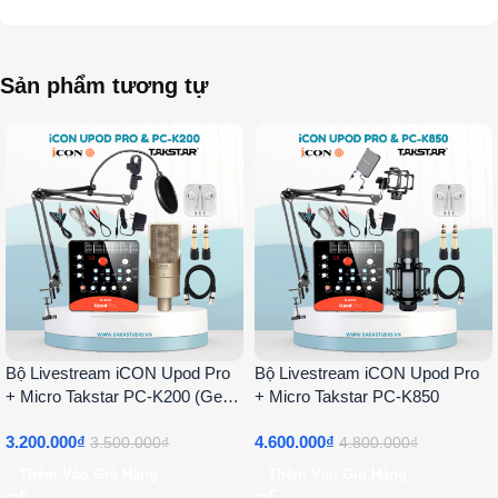
Sản phẩm tương tự
Bộ Livestream iCON Upod Pro
Bộ Livestream iCON Upod Pro
+ Micro Takstar PC-K200 (Gen
+ Micro Takstar PC-K850
2)
3.200.000
₫
4.600.000
₫
3.500.000
₫
4.800.000
₫
Thêm Vào Giỏ Hàng
Thêm Vào Giỏ Hàng