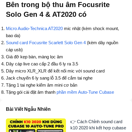
Bên trong bộ thu âm Focusrite
Solo Gen 4 & AT2020 có
Micro Audio-Technica AT2020
mic nhật (kèm shock mount,
bao da)
Sound card Focusrite Scarlett Solo Gen 4
(kèm dây nguồn
cáp usb)
Giá đỡ kẹp bàn, màng lọc âm
Dây cáp live cao cấp 2 đầu 6 ly ra 3.5
Dây micro XLR_XLR để kết nối mic với sound card
Jack chuyển 6 ly sang lỗ 3.5 để cắm tai nghe
Tặng 1 tai nghe kiểm âm mini cơ bản
Tặng gói cài đặt âm thanh
phần mềm Auto-Tune Cubase
Bài Viết Ngẫu Nhiên
👉 Cách Chỉnh sound card
k10 2020 khi kết hợp cubase