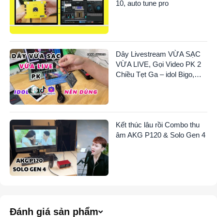
10, auto tune pro
Dây Livestream VỪA SẠC
VỪA LIVE, Gọi Video PK 2
Chiều Tẹt Ga – idol Bigo,
TikTok, NimoTV Nên Dùng
Kết thúc lâu rồi Combo thu
âm AKG P120 & Solo Gen 4
Đánh giá sản phẩm