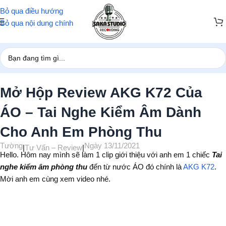
Bỏ qua điều hướng
Bỏ qua nội dung chính
Trang chủ
/
Tư Vấn – Review
Mở Hộp Review AKG K72 Của
ÁO – Tai Nghe Kiểm Âm Dành
Cho Anh Em Phòng Thu
Tường
Ngày 13/11/2021
|
Tư Vấn – Review
|
Hello. Hôm nay mình sẽ làm 1 clip giới thiệu với anh em 1 chiếc
Tai
nghe kiểm âm phòng thu
đến từ nước ÁO đó chính là
AKG K72
.
Mời anh em cùng xem video nhé.