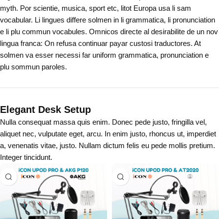
myth. Por scientie, musica, sport etc, litot Europa usa li sam
vocabular. Li lingues differe solmen in li grammatica, li pronunciation
e li plu commun vocabules. Omnicos directe al desirabilite de un nov
lingua franca: On refusa continuar payar custosi traductores. At
solmen va esser necessi far uniform grammatica, pronunciation e
plu sommun paroles.
Elegant Desk Setup
Nulla consequat massa quis enim. Donec pede justo, fringilla vel,
aliquet nec, vulputate eget, arcu. In enim justo, rhoncus ut, imperdiet
a, venenatis vitae, justo. Nullam dictum felis eu pede mollis pretium.
Integer tincidunt.