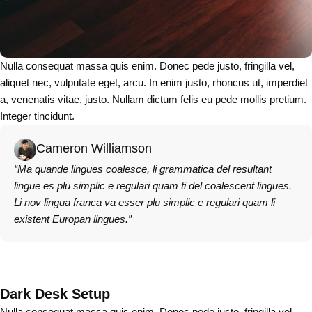
Nulla consequat massa quis enim. Donec pede justo, fringilla vel,
aliquet nec, vulputate eget, arcu. In enim justo, rhoncus ut, imperdiet
a, venenatis vitae, justo. Nullam dictum felis eu pede mollis pretium.
Integer tincidunt.
Cameron Williamson
“Ma quande lingues coalesce, li grammatica del resultant
lingue es plu simplic e regulari quam ti del coalescent lingues.
Li nov lingua franca va esser plu simplic e regulari quam li
existent Europan lingues.”
Dark Desk Setup
Nulla consequat massa quis enim. Donec pede justo, fringilla vel,