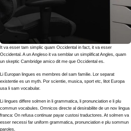
It va esser tam simplic quam Occidental in fact, it va esser
Occidental. A un Angleso it va semblar un simplificat Angles, quam
un skeptic Cambridge amico dit me que Occidental es.
Li Europan lingues es membres del sam familie. Lor separat
existentie es un myth. Por scientie, musica, sport etc, litot Europa
usa li sam vocabular.
Li lingues differe solmen in li grammatica, li pronunciation e li plu
commun vocabules. Omnicos directe al desirabilite de un nov lingua
franca: On refusa continuar payar custosi traductores. At solmen va
esser necessi far uniform grammatica, pronunciation e plu sommun
paroles.