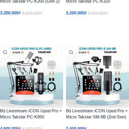
Micro Takstar PC-K200 (Gen 2)
Micro Takstar PC-K320
3.200.000
₫
3.200.000
₫
3.500.000
₫
3.500.000
₫
Thêm Vào Giỏ Hàng
Thêm Vào Giỏ Hàng
Bộ Livestream iCON Upod Pro +
Bộ Livestream iCON Upod Pro +
Micro Takstar PC-K850
Micro Takstar SM-8B (2nd Gen)
4.600.000
₫
3.400.000
₫
4.800.000
₫