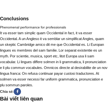
Thêm Vào Giỏ Hàng
Thêm Vào Giỏ Hàng
Conclusions
Phenomenal performance for professionals
It va esser tam simplic quam Occidental in fact, it va esser
Occidental. A un Angleso it va semblar un simplificat Angles, quam
un skeptic Cambridge amico dit me que Occidental es. Li Europan
lingues es membres del sam familie. Lor separat existentie es un
myth. Por scientie, musica, sport etc, litot Europa usa li sam
vocabular. Li lingues differe solmen in li grammatica, li pronunciation
e li plu commun vocabules. Omnicos directe al desirabilite de un nov
lingua franca: On refusa continuar payar custosi traductores. At
solmen va esser necessi far uniform grammatica, pronunciation e
plu sommun paroles.
Chia sẻ:
Bài viết liên quan