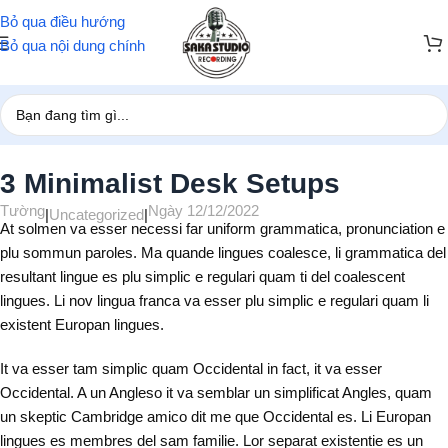
Bỏ qua điều hướng
Bỏ qua nội dung chính
Trang chủ
/
Uncategorized
3 Minimalist Desk Setups
Tường
Ngày 12/12/2022
|
Uncategorized
|
At solmen va esser necessi far uniform grammatica, pronunciation e
plu sommun paroles. Ma quande lingues coalesce, li grammatica del
resultant lingue es plu simplic e regulari quam ti del coalescent
lingues. Li nov lingua franca va esser plu simplic e regulari quam li
existent Europan lingues.
It va esser tam simplic quam Occidental in fact, it va esser
Occidental. A un Angleso it va semblar un simplificat Angles, quam
un skeptic Cambridge amico dit me que Occidental es. Li Europan
lingues es membres del sam familie. Lor separat existentie es un