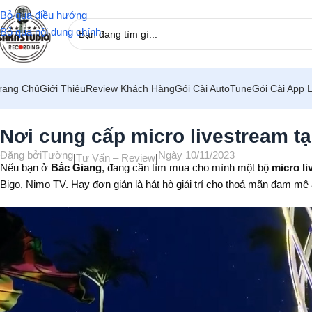
Bỏ qua điều hướng
Bỏ qua nội dung chính
rang Chủ
Giới Thiệu
Review Khách Hàng
Gói Cài AutoTune
Gói Cài App 
Trang chủ
/
Tư Vấn – Review
Nơi cung cấp micro livestream t
Đăng bởi
Tường
Ngày 10/11/2023
|
Tư Vấn – Review
|
Nếu bạn ở
Bắc Giang
, đang cần tìm mua cho mình một bộ
micro li
Bigo, Nimo TV. Hay đơn giản là hát hò giải trí cho thoả mãn đam m