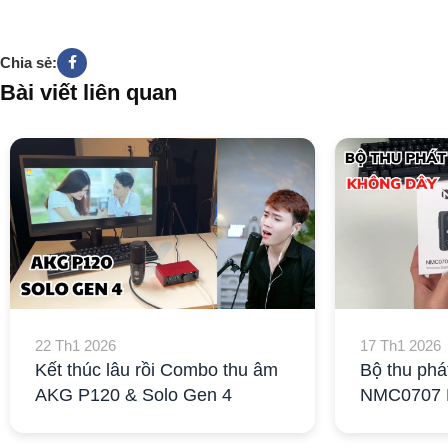
Chia sẻ:
Bài viết liên quan
22 Th1 2026
17 Th1 2026
Kết thúc lâu rồi Combo thu âm
Bộ thu phá
AKG P120 & Solo Gen 4
NMC0707