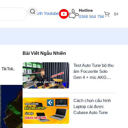
Hotline
Kênh Youtube
0
₫
0368 564 794
Bài Viết Ngẫu Nhiên
Test Auto Tune bộ thu
: TikTok,
âm Focusrite Solo
Gen 4 + mic AKG
P120
Cách chọn cấu hình
Laptop cài được
Cubase Auto Tune