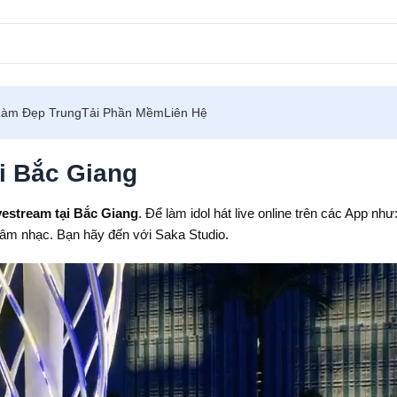
Làm Đẹp Trung
Tải Phần Mềm
Liên Hệ
ại Bắc Giang
vestream tại Bắc Giang
. Để làm idol hát live online trên các App như
ê âm nhạc. Bạn hãy đến với Saka Studio.