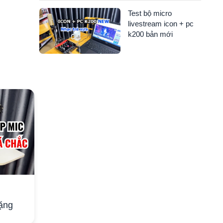
Test bộ micro
livestream icon + pc
k200 bản mới
07 Th11 2025
1
ặng
Chia sẻ cách cài phần mềm
C
Cubase 15 Pro
l