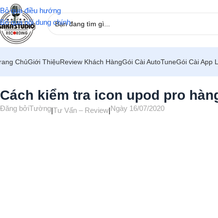
Bỏ qua điều hướng
Bỏ qua nội dung chính
rang Chủ
Giới Thiệu
Review Khách Hàng
Gói Cài AutoTune
Gói Cài App 
Trang chủ
/
Tư Vấn – Review
Cách kiểm tra icon upod pro hàn
Đăng bởi
Tường
Ngày 16/07/2020
|
Tư Vấn – Review
|