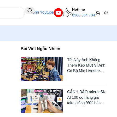
Hotline
Kênh Youtube
0
₫
0368 564 794
Bài Viết Ngẫu Nhiên
Tết Này Anh Không
Thèm Kẹo Mứt Vì Anh
Có Bộ Mic Livestream
Icon Upod Pro + PC-
K600 + Auto Tune Rồi
CẢNH BÁO micro iSK
AT100 có hàng giả
fake giống 99% hàng
thật – Xem để tránh
mua phải hàng giả