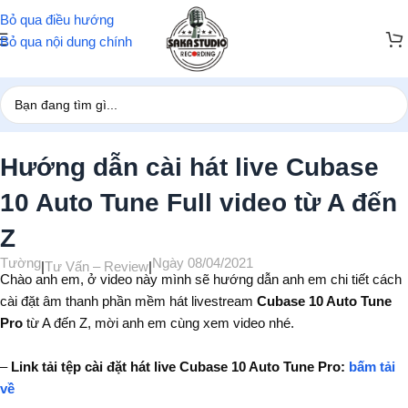
Bỏ qua điều hướng
Bỏ qua nội dung chính
Trang chủ
/
Tư Vấn – Review
Hướng dẫn cài hát live Cubase
10 Auto Tune Full video từ A đến
Z
Tường
Ngày 08/04/2021
|
Tư Vấn – Review
|
Chào anh em, ở video này mình sẽ hướng dẫn anh em chi tiết cách
cài đặt âm thanh phần mềm hát livestream
Cubase 10 Auto Tune
Pro
từ A đến Z, mời anh em cùng xem video nhé.
–
Link tải tệp cài đặt hát live Cubase 10 Auto Tune Pro:
bấm tải
về