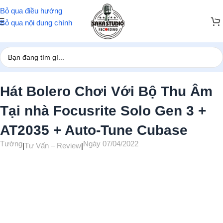
Bỏ qua điều hướng
Bỏ qua nội dung chính
Trang chủ
/
Tư Vấn – Review
Hát Bolero Chơi Với Bộ Thu Âm
Tại nhà Focusrite Solo Gen 3 +
AT2035 + Auto-Tune Cubase
Tường
Ngày 07/04/2022
|
Tư Vấn – Review
|